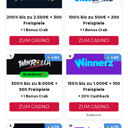
200% bis zu 2.500€ + 300
100% bis zu 500€ + 200
Freispiele
Freispiele
+ 1 Bonus Crab
+ 1 Bonus Crab
ZUM CASINO
ZUM CASINO
7
8
4.8/5
4.8/5
Brandneu!
300% bis zu 8.000€ +
150% bis zu 1.000€ + 100
300 Freispiele
Freispiele
+ 1 Bonus Crab
+ 20% Cashback
ZUM CASINO
ZUM CASINO
Testbericht
9
10
4.7/5
4.7/5