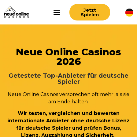
Jetzt
Spielen
Neue Online Casinos
2026
Getestete Top-Anbieter für deutsche
Spieler
Neue Online Casinos versprechen oft mehr, als sie
am Ende halten.
Wir testen, vergleichen und bewerten
internationale Anbieter ohne deutsche Lizenz
für deutsche Spieler und prüfen Bonus,
Lizenz, Auszahlung und Sicherheit.