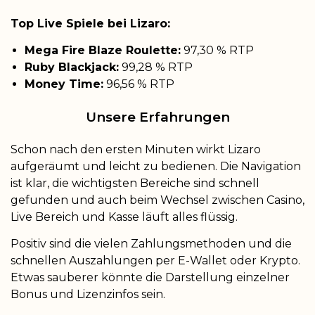
Top Live Spiele bei Lizaro:
Mega Fire Blaze Roulette:
97,30 % RTP
Ruby Blackjack:
99,28 % RTP
Money Time:
96,56 % RTP
Unsere Erfahrungen
Schon nach den ersten Minuten wirkt Lizaro
aufgeräumt und leicht zu bedienen. Die Navigation
ist klar, die wichtigsten Bereiche sind schnell
gefunden und auch beim Wechsel zwischen Casino,
Live Bereich und Kasse läuft alles flüssig.
Positiv sind die vielen Zahlungsmethoden und die
schnellen Auszahlungen per E-Wallet oder Krypto.
Etwas sauberer könnte die Darstellung einzelner
Bonus und Lizenzinfos sein.