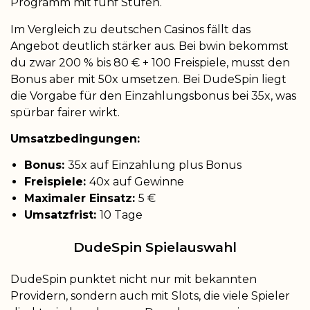
Programm mit fünf Stufen.
Im Vergleich zu deutschen Casinos fällt das
Angebot deutlich stärker aus. Bei bwin bekommst
du zwar 200 % bis 80 € + 100 Freispiele, musst den
Bonus aber mit 50x umsetzen. Bei DudeSpin liegt
die Vorgabe für den Einzahlungsbonus bei 35x, was
spürbar fairer wirkt.
Umsatzbedingungen:
Bonus:
35x auf Einzahlung plus Bonus
Freispiele:
40x auf Gewinne
Maximaler Einsatz:
5 €
Umsatzfrist:
10 Tage
DudeSpin Spielauswahl
DudeSpin punktet nicht nur mit bekannten
Providern, sondern auch mit Slots, die viele Spieler