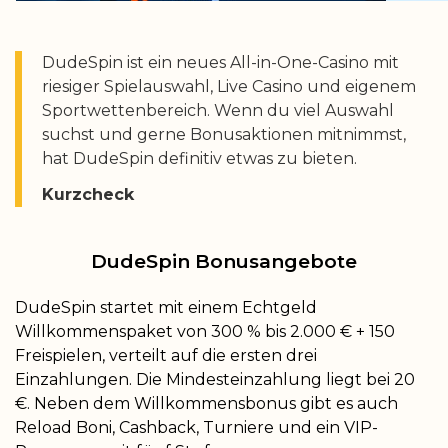
DudeSpin ist ein neues All-in-One-Casino mit
riesiger Spielauswahl, Live Casino und eigenem
Sportwettenbereich. Wenn du viel Auswahl
suchst und gerne Bonusaktionen mitnimmst,
hat DudeSpin definitiv etwas zu bieten.
Kurzcheck
DudeSpin Bonusangebote
DudeSpin startet mit einem Echtgeld
Willkommenspaket von 300 % bis 2.000 € + 150
Freispielen, verteilt auf die ersten drei
Einzahlungen. Die Mindesteinzahlung liegt bei 20
€. Neben dem Willkommensbonus gibt es auch
Reload Boni, Cashback, Turniere und ein VIP-