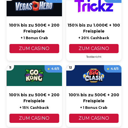
100% bis zu 500€ + 200
150% bis zu 1.000€ + 100
Freispiele
Freispiele
+ 1 Bonus Crab
+ 20% Cashback
ZUM CASINO
ZUM CASINO
Testbericht
11
12
4.6/5
4.6/5
100% bis zu 500€ + 200
100% bis zu 500€ + 200
Freispiele
Freispiele
+ 15% Cashback
+ 1 Bonus Crab
ZUM CASINO
ZUM CASINO