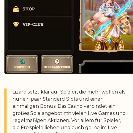
Lizaro setzt klar auf Spieler, die mehr wollen als
nur ein paar Standard Slots und einen
einmaligen Bonus. Das Casino verbindet ein
großes Spielangebot mit vielen Live Games und
regelmäßigen Aktionen. Vor allem für Spieler,
die Freispiele lieben und auch gerne im Live