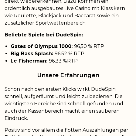
direkt wiedererkennen. Dazu kommen ein
ordentlich ausgebautes Live Casino mit Klassikern
wie Roulette, Blackjack und Baccarat sowie ein
zusätzlicher Sportwettenbereich.
Beliebte Spiele bei DudeSpin:
Gates of Olympus 1000:
96,50 % RTP
Big Bass Splash:
96,52 % RTP
Le Fisherman:
96,33 %RTP
Unsere Erfahrungen
Schon nach den ersten Klicks wirkt DudeSpin
schnell, aufgeräumt und leicht zu bedienen. Die
wichtigsten Bereiche sind schnell gefunden und
auch der Kassenbereich macht einen sauberen
Eindruck.
Positiv sind vor allem die flotten Auszahlungen per