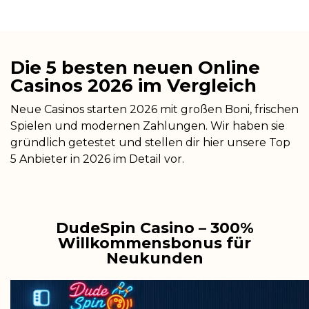
Die 5 besten neuen Online
Casinos 2026 im Vergleich
Neue Casinos starten 2026 mit großen Boni, frischen
Spielen und modernen Zahlungen. Wir haben sie
gründlich getestet und stellen dir hier unsere Top
5 Anbieter in 2026 im Detail vor.
DudeSpin Casino – 300%
Willkommensbonus für
Neukunden