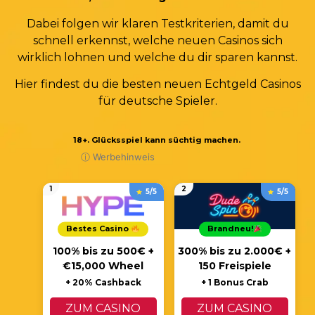
Dabei folgen wir klaren Testkriterien, damit du
schnell erkennst, welche neuen Casinos sich
wirklich lohnen und welche du dir sparen kannst.
Hier findest du die besten neuen Echtgeld Casinos
für deutsche Spieler.
18+. Glücksspiel kann süchtig machen.
ⓘ Werbehinweis
1
2
5/5
5/5
Bestes Casino
Brandneu!
100% bis zu 500€ +
300% bis zu 2.000€ +
€15,000 Wheel
150 Freispiele
+ 20% Cashback
+ 1 Bonus Crab
ZUM CASINO
ZUM CASINO