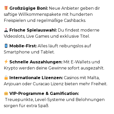
Großzügige Boni:
Neue Anbieter geben dir
saftige Willkommenspakete mit hunderten
Freispielen und regelmäßige Cashbacks.
Frische Spielauswahl:
Du findest moderne
Videoslots, Live Games und exklusive Titel.
Mobile-First:
Alles läuft reibungslos auf
Smartphone und Tablet.
Schnelle Auszahlungen:
Mit E-Wallets und
Krypto werden deine Gewinne sofort ausgezahlt.
Internationale Lizenzen:
Casinos mit Malta,
Anjouan oder Curacao Lizenz bieten mehr Freiheit.
VIP-Programme & Gamification:
Treuepunkte, Level-Systeme und Belohnungen
sorgen für extra Spaß.